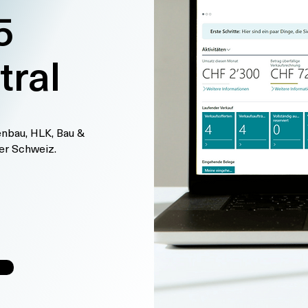
5
tral
nbau, HLK, Bau &
er Schweiz.