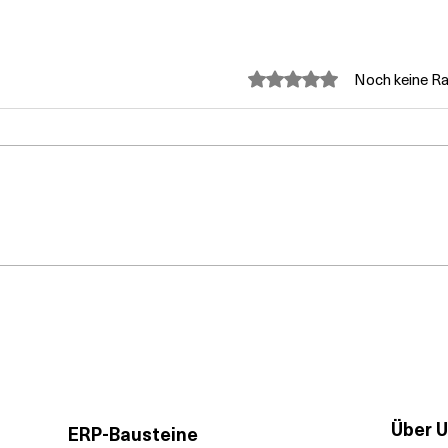
Mit 0 von 5 Sternen bewer
Noch keine Ra
Serviceprozesse
Dir
digitalisieren: Wartung,
Anl
Einsatzplanung und Rapporte
ste
verbinden
Dyn
Cen
Über 
ERP-Bausteine