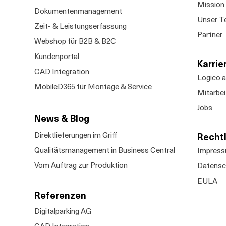
Mission 
Dokumentenmanagement
Unser T
Zeit- & Leistungserfassung
Partner
Webshop für B2B & B2C
Kundenportal
Karrie
CAD Integration
Logico a
MobileD365 für Montage & Service
Mitarbei
Jobs
News & Blog​
Direktlieferungen im Griff
Recht
Qualitätsmanagement in Business Central
Impres
Vom Auftrag zur Produktion
Datensc
EULA
Referenzen
Digitalparking AG
CAD Integration