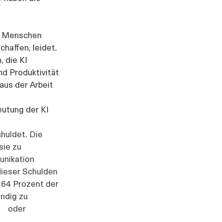
ie Menschen 
haffen, leidet. 
 die KI 
d Produktivität 
aus der Arbeit 
eutung der KI 
schuldet. Die 
sie zu 
unikation 
dieser Schulden 
. 64 Prozent der 
ig zu      
   oder 