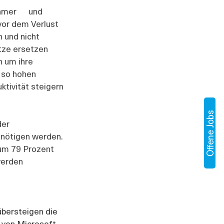
mer      und 
vor dem Verlust 
n und nicht 
tze ersetzen 
n um ihre 
 so hohen 
ktivität steigern 
Offene Jobs
der 
enötigen werden. 
 um 79 Prozent 
werden 
bersteigen die 
 von Microsoft. 