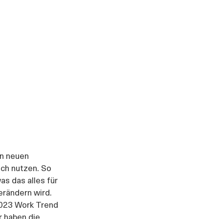
n neuen 
ich nutzen. So 
s das alles für 
erändern wird. 
2023 Work Trend 
r haben die 