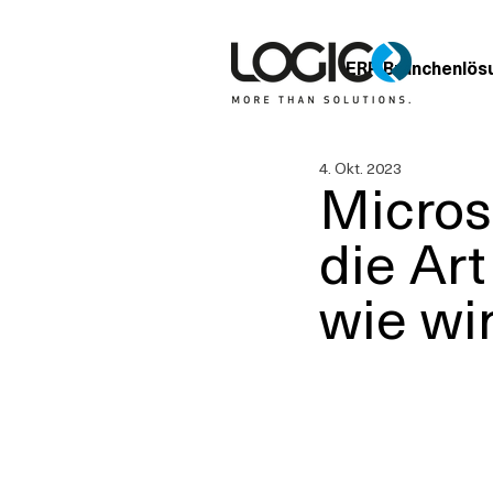
ERP Branchenlös
4. Okt. 2023
Microso
die Ar
wie wir