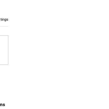
tet.
tings
ektlieferungen im
agenbau: Effizienz
igern mit Microsoft
amics 365 Business
tral
Uns