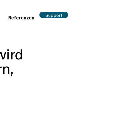
Support
Referenzen
wird
rn,