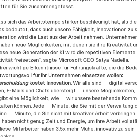
ften für Sie zusammengefasst. 
ass sich das Arbeitstempo stärker beschleunigt hat, als d
s bedeutet, dass auch unsere Fähigkeit, Innovationen zu sc
eration wird die Last aus der Arbeit nehmen. Unternehmen,
aben neue Möglichkeiten, mit denen sie ihre Kreativität un
ese neue Generation der KI wird die repetitiven Elemente 
ivität freisetzen“, sagte Microsoft CEO Satya Nadella. 
drei wichtige Erkenntnisse für Führungskräfte, die die Bed
twortungsvoll für ihr Unternehmen einsetzen wollen:
 Verschuldung 
kostet Innovation. 
Wir alle sind      digital ver
 E-Mails und Chats übersteigt      unsere Möglichkeiten, 
gibt eine Möglichkeit, wie      wir unsere bestehende Komm
alten können. Jede      Minute, die Sie mit der Verwaltung 
ine      Minute, die Sie nicht mit kreativer Arbeit verbringen
  haben nicht genug Zeit und Energie, um ihre Arbeit vollständ
iese Mitarbeiter haben 3,5x mehr Mühe, innovativ zu sein   
denken. 