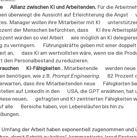
e      Allianz zwischen KI und Arbeitenden. 
Für die Arbeitneh
n überwiegt die Aussicht auf Erleichterung die Angst      
es. Manager wollen ihre Mitarbeiter mit KI      unterstütze
zent der Menschen befürchten, dass      KI ihre Arbeitsplä
ozent würden so viel Arbeit      wie möglich an KI delegiere
 zu verringern.      Führungskräfte geben mit einer doppelt
it an,      dass KI am wertvollsten wäre, wenn sie die Produ
att den Personalbestand zu reduzieren.
auchen      KI-Fähigkeiten .
Mitarbeitende      werden neue 
 benötigen, wie z.B. 
Prompt Engineering
.      82 Prozent 
erwarten, dass ihre Mitarbeitenden neue      Fähigkeiten b
tellen auf LinkedIn in den      USA, die GPT erwähnen, hat
se neuen,      gefragten und KI-zentrierten Fähigkeiten 
 alle      Bereiche haben, von Lebensläufen bis hin zu 
ibungen.
 Umfang der Arbeit haben exponentiell zugenommen und ü
en, damit Schritt zu halten“, kommentierte Jared Spataro