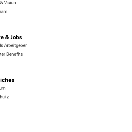
& Vision
eam​
re & Jobs
ls Arbeitgeber
ter Benefits
liches
sum
hutz