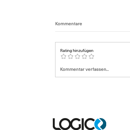
Kommentare
Rating hinzufügen
Kommentar verfassen...
Wartungsverträge digital
verwalten: So werden
Service, Termine und
Abrechnung planbar