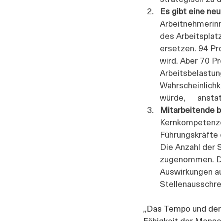
Es gibt eine neu
Arbeitnehmerinne
des Arbeitsplatz
ersetzen. 94 Pro
wird. Aber 70 Pr
Arbeitsbelastung
Wahrscheinlichke
würde,      anst
Mitarbeitende br
Kernkompetenzen
Führungskräfte 
Die Anzahl der S
zugenommen. Die
Auswirkungen auf
Stellenausschre
„Das Tempo und der
Fähigkeit der Mensch